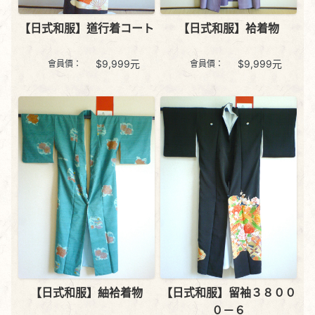
【日式和服】道行着コート
【日式和服】袷着物
$
9,999
元
$
9,999
元
會員價：
會員價：
【日式和服】紬袷着物
【日式和服】留袖３８００
０－６