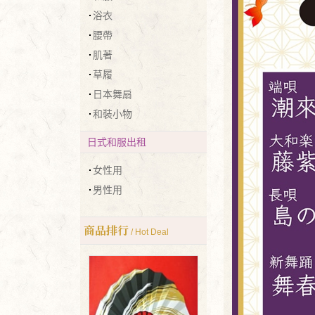
浴衣
腰帶
肌著
草履
日本舞扇
和裝小物
日式和服出租
女性用
男性用
商品排行
/ Hot Deal