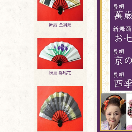
舞扇-金斜紋
舞扇 鳶尾花