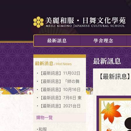
最新訊息
學舍理念
最新訊息
最新消息
/ Hot News
【最新訊息】11月02日
【最新訊息】
宴盛流日本古典舞踊賞
【最新訊息】「絆の舞
析
道」日本舞踊 宴盛流 發
【最新訊息】10月16日
表會
四齣日本名劇貫穿表演
【最新訊息】7月6日 東
京公演
【最新訊息】2021台日
歌謠、舞踊慈善表演大
購物一覽
會，延期至2021/11/27
和服
正式演出