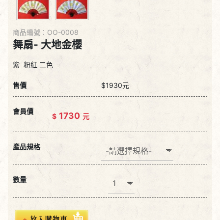
商品編號：OO-0008
舞扇- 大地金櫻
紫 粉紅 二色
售價
$1930元
會員價
1730
$
元
產品規格
數量